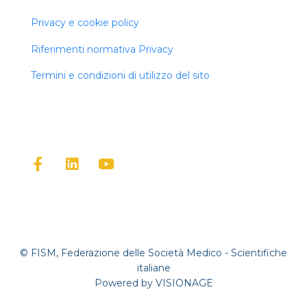
Privacy e cookie policy
Riferimenti normativa Privacy
Termini e condizioni di utilizzo del sito
F
L
Y
a
i
o
c
n
u
e
k
t
b
e
u
o
d
b
o
i
e
k
n
© FISM, Federazione
delle Società Medico - Scientifiche
-
italiane
f
Powered by
VISIONAGE